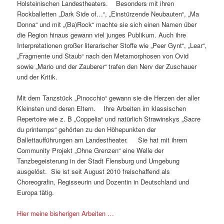
Holsteinischen Landestheaters. Besonders mit ihren
Rockballetten „Dark Side of…“, „Einstürzende Neubauten“, „Ma
Donna“ und mit „(Ba)Rock“ machte sie sich einen Namen über
die Region hinaus gewann viel junges Publikum. Auch ihre
Interpretationen großer literarischer Stoffe wie „Peer Gynt“, „Lear“,
„Fragmente und Staub“ nach den Metamorphosen von Ovid
sowie „Mario und der Zauberer“ trafen den Nerv der Zuschauer
und der Kritik.
Mit dem Tanzstück „Pinocchio“ gewann sie die Herzen der aller
Kleinsten und deren Eltern. Ihre Arbeiten im klassischen
Repertoire wie z. B „Coppelia“ und natürlich Strawinskys „Sacre
du printemps“ gehörten zu den Höhepunkten der
Ballettaufführungen am Landestheater. Sie hat mit ihrem
Community Projekt „Ohne Grenzen“ eine Welle der
Tanzbegeisterung in der Stadt Flensburg und Umgebung
ausgelöst. Sie ist seit August 2010 freischaffend als
Choreografin, Regisseurin und Dozentin in Deutschland und
Europa tätig.
Hier meine bisherigen Arbeiten …