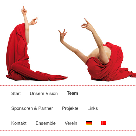
Hauptmenü
Zum
Team
Start
Unsere Vision
primären
Sponsoren & Partner
Projekte
Links
Inhalt
Kontakt
Ensemble
Verein
springen