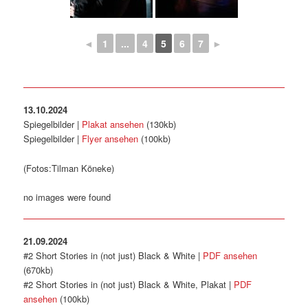
◄
1
...
4
5
6
7
►
13.10.2024
Spiegelbilder |
Plakat ansehen
(130kb)
Spiegelbilder |
Flyer ansehen
(100kb)
(Fotos:Tilman Köneke)
no images were found
21.09.2024
#2 Short Stories in (not just) Black & White |
PDF ansehen
(670kb)
#2 Short Stories in (not just) Black & White, Plakat |
PDF
ansehen
(100kb)