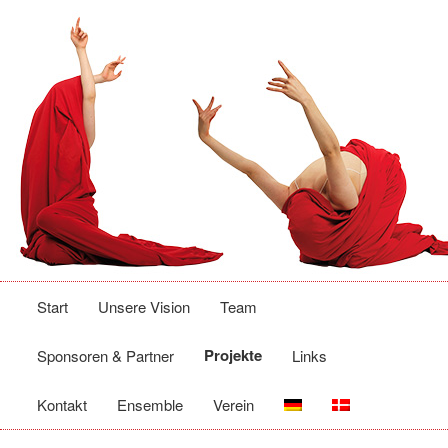
Hauptmenü
Zum
Start
Unsere Vision
Team
primären
Projekte
Sponsoren & Partner
Links
Inhalt
Kontakt
Ensemble
Verein
springen