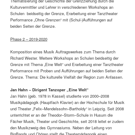
Thematisierung der Geschichte der Grenzziehung durch die
Kulturvermittler und Lehrer in verschiedenen Workshops an
Schulen beidseitig der Grenze, Erarbeitung einer Tanztheater
Performance „Ohne Grenzen“ mit (Schul-)Aufführungen auf
beiden Seiten der Grenze.
Phase 2 – 2019-2020
Komposition eines Musik Auftragswerkes zum Thema durch
Richard Wester. Weitere Workshops an Schulen beidseitig der
Grenze mit Thema „Eine Welt“ und Erarbeitung einer Tanztheater
Performance mit Proben und Aufführungen auf beiden Seiten der
Grenze. Thema: Die kulturelle Vielfalt der Region zum Anfassen.
Jan Hahn – Dirigent Tanzoper „Eine Welt“
Jan Hahn (geb. 1978 in Kassel) studierte von 2000–2008
Musikpädagogik (Hauptfach Klavier) an der Hochschule für Musik
und Theater „Felix–Mendelssohn–Bartholdy“ in Leipzig. Seit 2008
unterrichtet er an der Theodor–Storm–Schule in Husum die
Fächer Musik, Theater und Geschichte, seit 2018 leitet er zudem
den Musikzweig des Gymnasiums. Neben der Leitung von
BigBands und Chören stellt die Theaterpädagogik einen