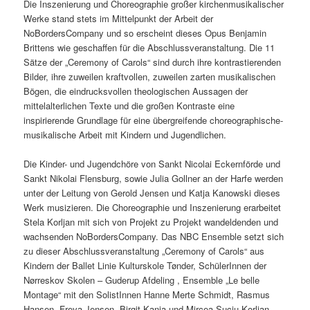
Die Inszenierung und Choreographie großer kirchenmusikalischer
Werke stand stets im Mittelpunkt der Arbeit der
NoBordersCompany und so erscheint dieses Opus Benjamin
Brittens wie geschaffen für die Abschlussveranstaltung. Die 11
Sätze der „Ceremony of Carols“ sind durch ihre kontrastierenden
Bilder, ihre zuweilen kraftvollen, zuweilen zarten musikalischen
Bögen, die eindrucksvollen theologischen Aussagen der
mittelalterlichen Texte und die großen Kontraste eine
inspirierende Grundlage für eine übergreifende choreographische-
musikalische Arbeit mit Kindern und Jugendlichen.
Die Kinder- und Jugendchöre von Sankt Nicolai Eckernförde und
Sankt Nikolai Flensburg, sowie Julia Gollner an der Harfe werden
unter der Leitung von Gerold Jensen und Katja Kanowski dieses
Werk musizieren. Die Choreographie und Inszenierung erarbeitet
Stela Korljan mit sich von Projekt zu Projekt wandeldenden und
wachsenden NoBordersCompany. Das NBC Ensemble setzt sich
zu dieser Abschlussveranstaltung „Ceremony of Carols“ aus
Kindern der Ballet Linie Kulturskole Tønder, SchülerInnen der
Nørreskov Skolen – Guderup Afdeling , Ensemble „Le belle
Montage“ mit den SolistInnen Hanne Merte Schmidt, Rasmus
Hansen, Freya Jensen, Birgit Kania und Mircea Suciu-Korljan.